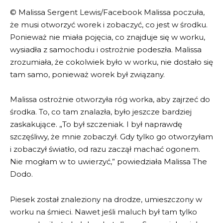
© Malissa Sergent Lewis/Facebook Malissa poczuła,
że musi otworzyć worek i zobaczyć, co jest w środku.
Ponieważ nie miała pojęcia, co znajduje się w worku,
wysiadła z samochodu i ostrożnie podeszła. Malissa
zrozumiała, że cokolwiek było w worku, nie dostało się
tam samo, ponieważ worek był związany.
Malissa ostrożnie otworzyła róg worka, aby zajrzeć do
środka. To, co tam znalazła, było jeszcze bardziej
zaskakujące. „To był szczeniak. I był naprawdę
szczęśliwy, że mnie zobaczył. Gdy tylko go otworzyłam
i zobaczył światło, od razu zaczął machać ogonem.
Nie mogłam w to uwierzyć,” powiedziała Malissa The
Dodo.
Piesek został znaleziony na drodze, umieszczony w
worku na śmieci. Nawet jeśli maluch był tam tylko