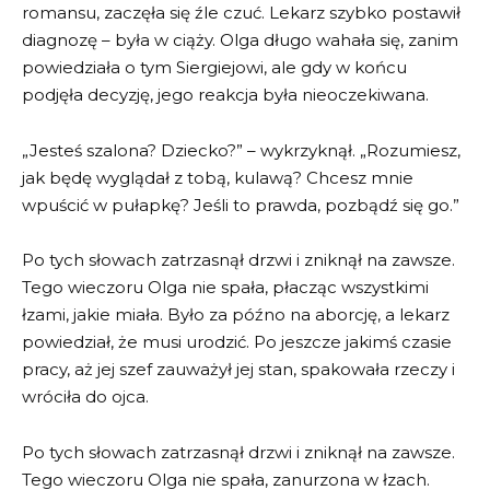
romansu, zaczęła się źle czuć. Lekarz szybko postawił
diagnozę – była w ciąży. Olga długo wahała się, zanim
powiedziała o tym Siergiejowi, ale gdy w końcu
podjęła decyzję, jego reakcja była nieoczekiwana.
„Jesteś szalona? Dziecko?” – wykrzyknął. „Rozumiesz,
jak będę wyglądał z tobą, kulawą? Chcesz mnie
wpuścić w pułapkę? Jeśli to prawda, pozbądź się go.”
Po tych słowach zatrzasnął drzwi i zniknął na zawsze.
Tego wieczoru Olga nie spała, płacząc wszystkimi
łzami, jakie miała. Było za późno na aborcję, a lekarz
powiedział, że musi urodzić. Po jeszcze jakimś czasie
pracy, aż jej szef zauważył jej stan, spakowała rzeczy i
wróciła do ojca.
Po tych słowach zatrzasnął drzwi i zniknął na zawsze.
Tego wieczoru Olga nie spała, zanurzona w łzach.