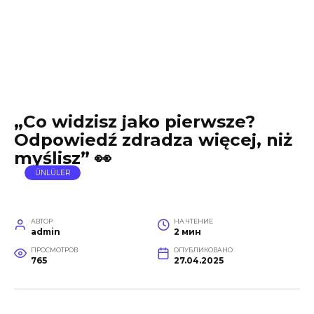
„Co widzisz jako pierwsze?
Odpowiedź zdradza więcej, niż
myślisz” 👀
ÜNLÜLER
АВТОР
НА ЧТЕНИЕ
admin
2 мин
ПРОСМОТРОВ
ОПУБЛИКОВАНО
765
27.04.2025