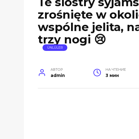
Te siostry syjams
zrośnięte w okol
wspólne jelita, n
trzy nogi 😢
ÜNLÜLER
АВТОР
НА ЧТЕНИЕ
admin
3 мин