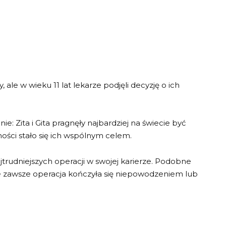
, ale w wieku 11 lat lekarze podjęli decyzję o ich
e: Zita i Gita pragnęły najbardziej na świecie być
ości stało się ich wspólnym celem.
najtrudniejszych operacji w swojej karierze. Podobne
ie zawsze operacja kończyła się niepowodzeniem lub