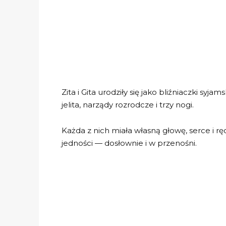
Zita i Gita urodziły się jako bliźniaczki syj
jelita, narządy rozrodcze i trzy nogi.
Każda z nich miała własną głowę, serce i rę
jedności — dosłownie i w przenośni.