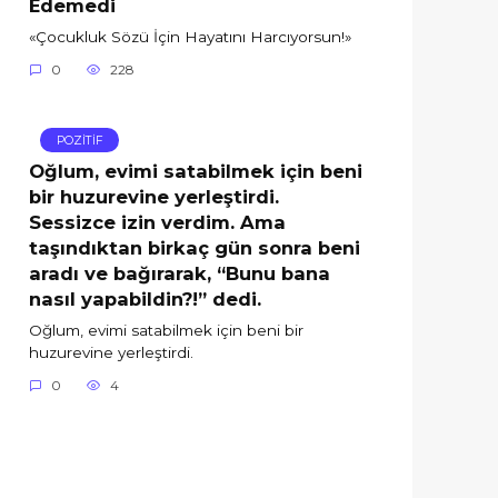
Edemedi
«Çocukluk Sözü İçin Hayatını Harcıyorsun!»
0
228
POZİTİF
Oğlum, evimi satabilmek için beni
bir huzurevine yerleştirdi.
Sessizce izin verdim. Ama
taşındıktan birkaç gün sonra beni
aradı ve bağırarak, “Bunu bana
nasıl yapabildin?!” dedi.
Oğlum, evimi satabilmek için beni bir
huzurevine yerleştirdi.
0
4