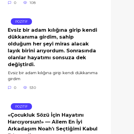
0
108
POZİTİF
Evsiz bir adam kılığına girip kendi
dükkanıma girdim, sahip
olduğum her şeyi miras alacak
layık birini arıyordum. Sonrasında
olanlar hayatımı sonsuza dek
değiştirdi.
Evsiz bir adam kılığına girip kendi dükkanıma
girdim
0
530
POZİTİF
«Çocukluk Sözü İçin Hayatını
Harcıyorsun!» — Ailem En İyi
Arkadaşım Noah’ı Seçtiğimi Kabul