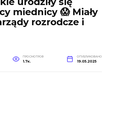
kie urodziły się
icy miednicy 😱 Miały
arządy rozrodcze i
ПРОСМОТРОВ
ОПУБЛИКОВАНО
1.7к.
19.05.2025