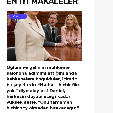
EN İYİ MAKALELER
POZİTİF
Oğlum ve gelinim mahkeme
salonuna adımımı attığım anda
kahkahalara boğuldular, içimde
bir şey durdu. “Ha-ha… hiçbir fikri
yok,” diye alay etti Daniel,
herkesin duyabileceği kadar
yüksek sesle. “Onu tamamen
hiçbir şey olmadan bırakacağız.”