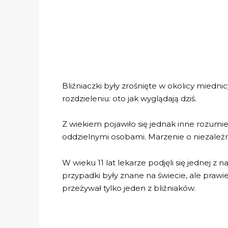
Bliźniaczki były zrośnięte w okolicy miednicy
rozdzieleniu: oto jak wyglądają dziś.
Z wiekiem pojawiło się jednak inne rozumieni
oddzielnymi osobami. Marzenie o niezależn
W wieku 11 lat lekarze podjęli się jednej z 
przypadki były znane na świecie, ale praw
przeżywał tylko jeden z bliźniaków.