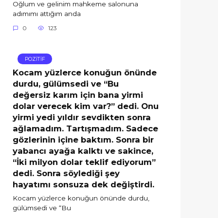
Oğlum ve gelinim mahkeme salonuna
adımımı attığım anda
0
123
POZİTİF
Kocam yüzlerce konuğun önünde
durdu, gülümsedi ve “Bu
değersiz karım için bana yirmi
dolar verecek kim var?” dedi. Onu
yirmi yedi yıldır sevdikten sonra
ağlamadım. Tartışmadım. Sadece
gözlerinin içine baktım. Sonra bir
yabancı ayağa kalktı ve sakince,
“İki milyon dolar teklif ediyorum”
dedi. Sonra söylediği şey
hayatımı sonsuza dek değiştirdi.
Kocam yüzlerce konuğun önünde durdu,
gülümsedi ve “Bu