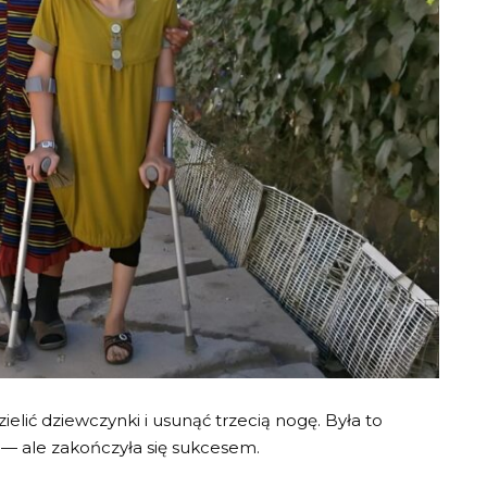
ielić dziewczynki i usunąć trzecią nogę. Była to
 — ale zakończyła się sukcesem.