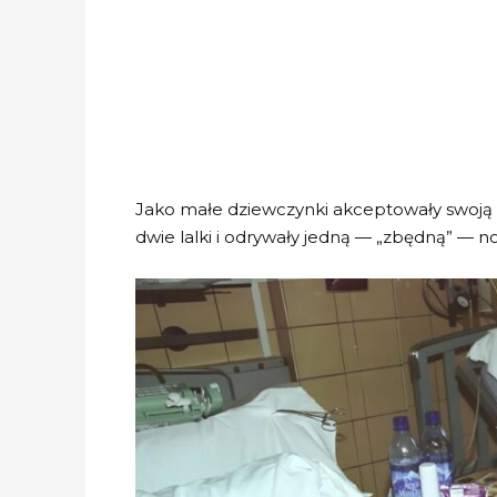
Jako małe dziewczynki akceptowały swoją o
dwie lalki i odrywały jedną — „zbędną” — nog