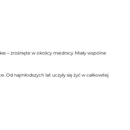
amskie – zrośnięte w okolicy miednicy. Miały wspólne
ce. Od najmłodszych lat uczyły się żyć w całkowitej