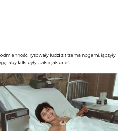
dmienność: rysowały ludzi z trzema nogami, łączyły
ę, aby lalki były „takie jak one”.