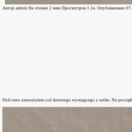
Автор
admin
На чтение
2 мин
Просмотров
1.1к.
Опубликовано
07
Dziś rano zauważyłam coś dziwnego wystającego z sufitu. Na początku