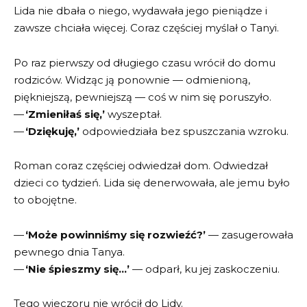
Lida nie dbała o niego, wydawała jego pieniądze i
zawsze chciała więcej. Coraz częściej myślał o Tanyi.
Po raz pierwszy od długiego czasu wrócił do domu
rodziców. Widząc ją ponownie — odmienioną,
piękniejszą, pewniejszą — coś w nim się poruszyło.
—
‘Zmieniłaś się,’
wyszeptał.
—
‘Dziękuję,’
odpowiedziała bez spuszczania wzroku.
Roman coraz częściej odwiedzał dom. Odwiedzał
dzieci co tydzień. Lida się denerwowała, ale jemu było
to obojętne.
—
‘Może powinniśmy się rozwieźć?’
— zasugerowała
pewnego dnia Tanya.
—
‘Nie śpieszmy się…’
— odparł, ku jej zaskoczeniu.
Tego wieczoru nie wrócił do Lidy.