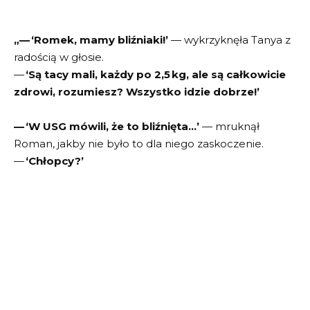
„— ‘Romek, mamy bliźniaki!’
— wykrzyknęła Tanya z
radością w głosie.
—
‘Są tacy mali, każdy po 2,5 kg, ale są całkowicie
zdrowi, rozumiesz? Wszystko idzie dobrze!’
— ‘W USG mówili, że to bliźnięta…’
— mruknął
Roman, jakby nie było to dla niego zaskoczenie.
—
‘Chłopcy?’