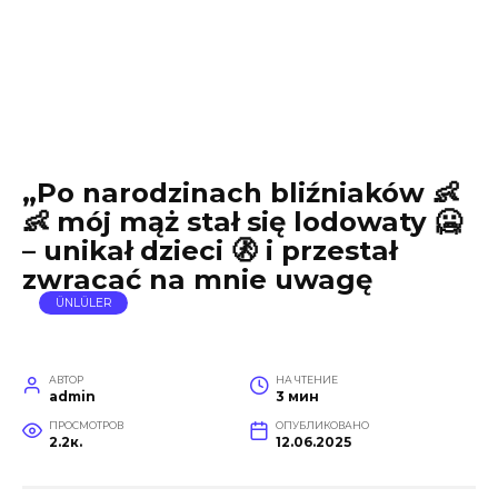
„Po narodzinach bliźniaków 👶
👶 mój mąż stał się lodowaty 🥶
– unikał dzieci 🚷 i przestał
zwracać na mnie uwagę
ÜNLÜLER
АВТОР
НА ЧТЕНИЕ
admin
3 мин
ПРОСМОТРОВ
ОПУБЛИКОВАНО
2.2к.
12.06.2025