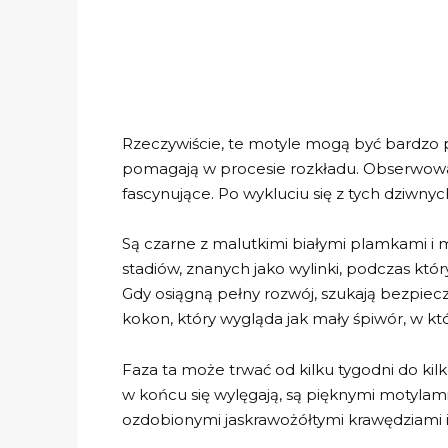
Rzeczywiście, te motyle mogą być bardzo 
pomagają w procesie rozkładu. Obserwowan
fascynujące. Po wykluciu się z tych dziwny
Są czarne z malutkimi białymi plamkami i m
stadiów, znanych jako wylinki, podczas któ
Gdy osiągną pełny rozwój, szukają bezpiec
kokon, który wygląda jak mały śpiwór, w 
Faza ta może trwać od kilku tygodni do kilk
w końcu się wylęgają, są pięknymi motylam
ozdobionymi jaskrawożółtymi krawędziami i