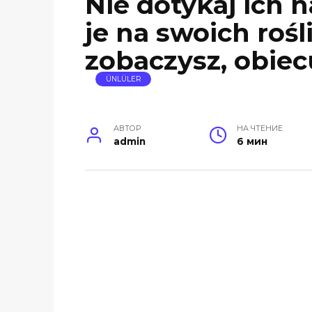
Nie dotykaj ich n
je na swoich roś
zobaczysz, obiec
ÜNLÜLER
АВТОР
НА ЧТЕНИЕ
admin
6 мин