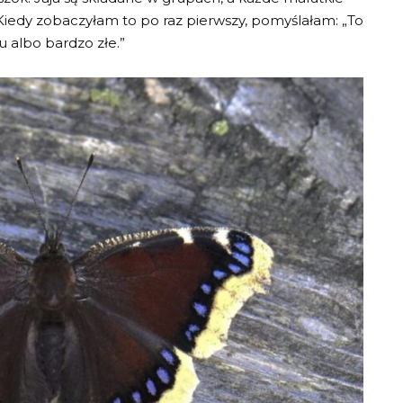
Kiedy zobaczyłam to po raz pierwszy, pomyślałam: „To
 albo bardzo złe.”