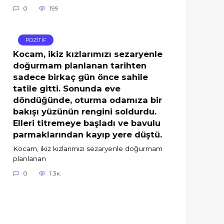
0
199
POZİTİF
Kocam, ikiz kızlarımızı sezaryenle
doğurmam planlanan tarihten
sadece birkaç gün önce sahile
tatile gitti. Sonunda eve
döndüğünde, oturma odamıza bir
bakışı yüzünün rengini soldurdu.
Elleri titremeye başladı ve bavulu
parmaklarından kayıp yere düştü.
Kocam, ikiz kızlarımızı sezaryenle doğurmam
planlanan
0
1.3к.