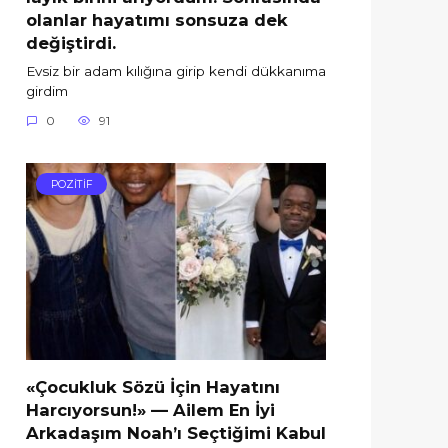
olanlar hayatımı sonsuza dek
değiştirdi.
Evsiz bir adam kılığına girip kendi dükkanıma
girdim
0
91
POZİTİF
«Çocukluk Sözü İçin Hayatını
Harcıyorsun!» — Ailem En İyi
Arkadaşım Noah’ı Seçtiğimi Kabul