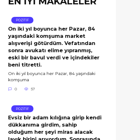
EN İYİ MAKALELER
POZİTİF
On iki yıl boyunca her Pazar, 84
yaşındaki komşuma market
alışverişi götürdüm. Vefatından
sonra avukatı elime yıpranmış,
eski bir bavul verdi ve içindekiler
beni titretti.
On iki yıl boyunca her Pazar, 84 yaşındaki
komşuma
0
57
POZİTİF
Evsiz bir adam kılığına girip kendi
dükkanıma girdim, sahip
olduğum her şeyi miras alacak
layık birini arıyordum. Sonrasında