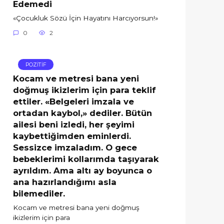
Edemedi
«Çocukluk Sözü İçin Hayatını Harcıyorsun!»
0
2
POZİTİF
Kocam ve metresi bana yeni
doğmuş ikizlerim için para teklif
ettiler. «Belgeleri imzala ve
ortadan kaybol,» dediler. Bütün
ailesi beni izledi, her şeyimi
kaybettiğimden eminlerdi.
Sessizce imzaladım. O gece
bebeklerimi kollarımda taşıyarak
ayrıldım. Ama altı ay boyunca o
ana hazırlandığımı asla
bilemediler.
Kocam ve metresi bana yeni doğmuş
ikizlerim için para