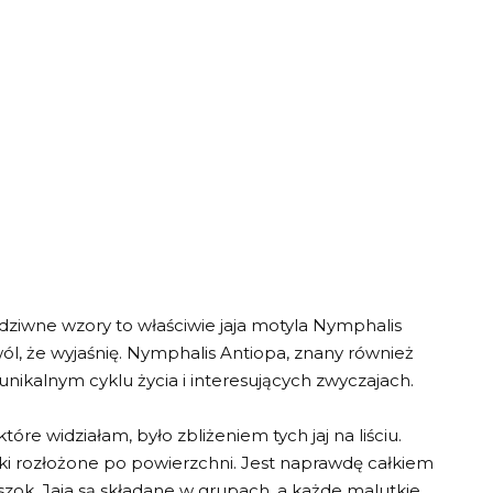
dziwne wzory to właściwie jaja motyla Nymphalis
wól, że wyjaśnię. Nymphalis Antiopa, znany również
unikalnym cyklu życia i interesujących zwyczajach.
óre widziałam, było zbliżeniem tych jaj na liściu.
łki rozłożone po powierzchni. Jest naprawdę całkiem
szok. Jaja są składane w grupach, a każde malutkie