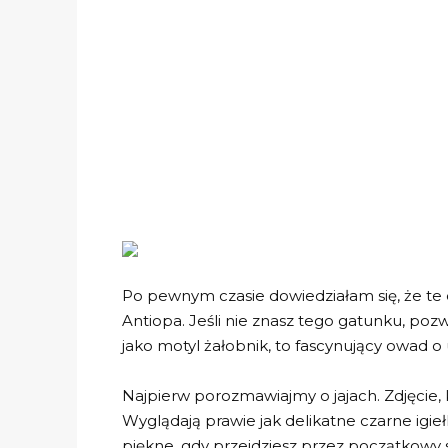
Po pewnym czasie dowiedziałam się, że te 
Antiopa. Jeśli nie znasz tego gatunku, poz
jako motyl żałobnik, to fascynujący owad o 
Najpierw porozmawiajmy o jajach. Zdjęcie, kt
Wyglądają prawie jak delikatne czarne igie
piękne, gdy przejdziesz przez początkowy 