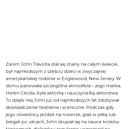
Zanim John Travolta stał się znany na całym świecie,
był najmłodszym z sześciu dzieci w zwyczajnej
amerykańskiej rodzinie w Englewood, New Jersey. W
domu panowała szczególna atmosfera – jego matka,
Helen Cecilia, była aktorką i nauczycielką aktorstwa.
To dzięki niej John już od najmłodszych lat zdobywał
doświadczenie teatralne i sceniczne. Podczas gdy
jego rówieśnicy jeździli na rowerze, grali w piłkę lub
biegali po ulicach, John skupiał się na nauce kroków
tanecznych, dialogów i regularnie uczęszczał na