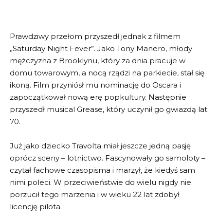
Prawdziwy przełom przyszedł jednak z filmem
„Saturday Night Fever”. Jako Tony Manero, młody
mężczyzna z Brooklynu, który za dnia pracuje w
domu towarowym, a nocą rządzi na parkiecie, stał się
ikoną. Film przyniósł mu nominację do Oscara i
zapoczątkował nową erę popkultury. Następnie
przyszedł musical Grease, który uczynił go gwiazdą lat
70.
Już jako dziecko Travolta miał jeszcze jedną pasję
oprócz sceny – lotnictwo. Fascynowały go samoloty –
czytał fachowe czasopisma i marzył, że kiedyś sam
nimi poleci. W przeciwieństwie do wielu nigdy nie
porzucił tego marzenia i w wieku 22 lat zdobył
licencję pilota.