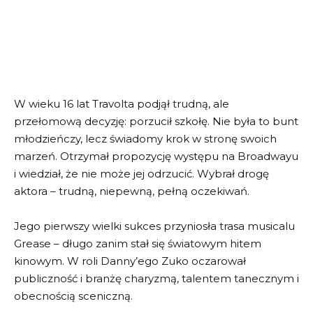
W wieku 16 lat Travolta podjął trudną, ale
przełomową decyzję: porzucił szkołę. Nie była to bunt
młodzieńczy, lecz świadomy krok w stronę swoich
marzeń. Otrzymał propozycję występu na Broadwayu
i wiedział, że nie może jej odrzucić. Wybrał drogę
aktora – trudną, niepewną, pełną oczekiwań.
Jego pierwszy wielki sukces przyniosła trasa musicalu
Grease – długo zanim stał się światowym hitem
kinowym. W roli Danny’ego Zuko oczarował
publiczność i branżę charyzmą, talentem tanecznym i
obecnością sceniczną.