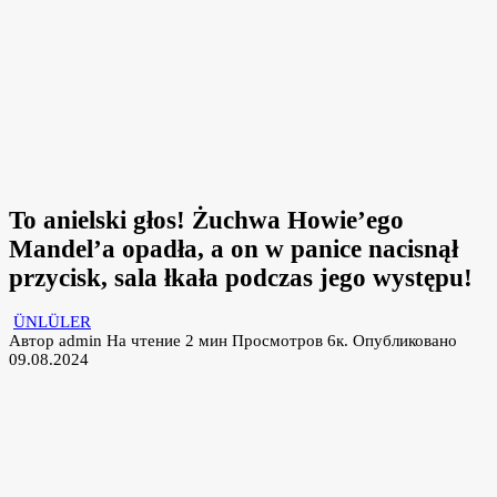
To anielski głos! Żuchwa Howie’ego
Mandel’a opadła, a on w panice nacisnął
przycisk, sala łkała podczas jego występu!
ÜNLÜLER
Автор
admin
На чтение
2 мин
Просмотров
6к.
Опубликовано
09.08.2024