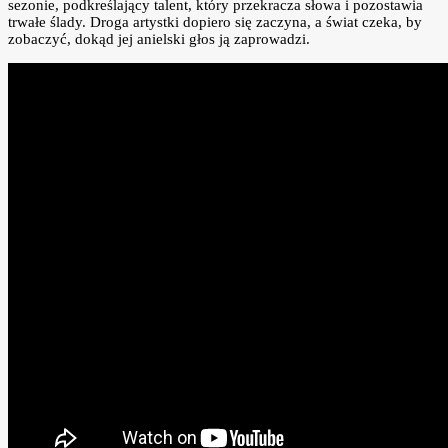
sezonie, podkreślający talent, który przekracza słowa i pozostawia
trwałe ślady. Droga artystki dopiero się zaczyna, a świat czeka, by
zobaczyć, dokąd jej anielski głos ją zaprowadzi.