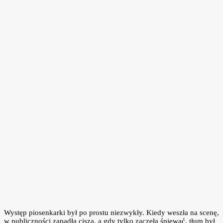
Występ piosenkarki był po prostu niezwykły. Kiedy weszła na scenę,
w publiczności zapadła cisza, a gdy tylko zaczęła śpiewać, tłum był