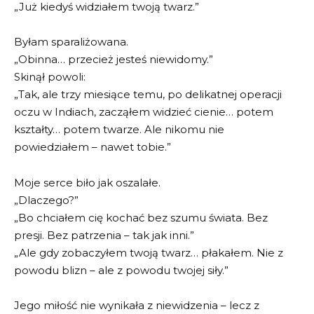
„Już kiedyś widziałem twoją twarz.”
Byłam sparaliżowana.
„Obinna… przecież jesteś niewidomy.”
Skinął powoli:
„Tak, ale trzy miesiące temu, po delikatnej operacji
oczu w Indiach, zacząłem widzieć cienie… potem
kształty… potem twarze. Ale nikomu nie
powiedziałem – nawet tobie.”
Moje serce biło jak oszalałe.
„Dlaczego?”
„Bo chciałem cię kochać bez szumu świata. Bez
presji. Bez patrzenia – tak jak inni.”
„Ale gdy zobaczyłem twoją twarz… płakałem. Nie z
powodu blizn – ale z powodu twojej siły.”
Jego miłość nie wynikała z niewidzenia – lecz z