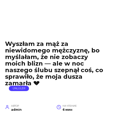
Wyszłam za mąż za
niewidomego mężczyznę, bo
myślałam, że nie zobaczy
moich blizn — ale w noc
naszego ślubu szepnął coś, co
sprawiło, że moja dusza
zamarła 💔
ÜNLÜLER
АВТОР
НА ЧТЕНИЕ
admin
6 мин