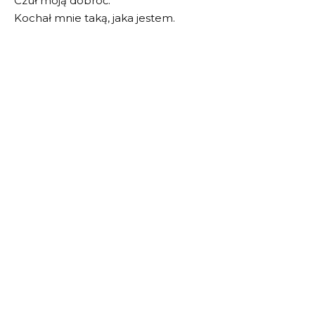
Czuł moją dobroć.
Kochał mnie taką, jaka jestem.