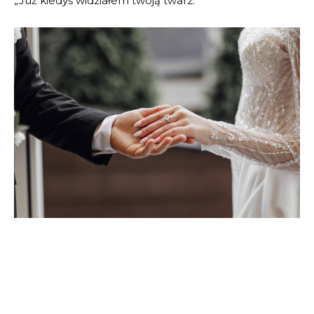
„Już kiedyś widziałem twoją twarz.”