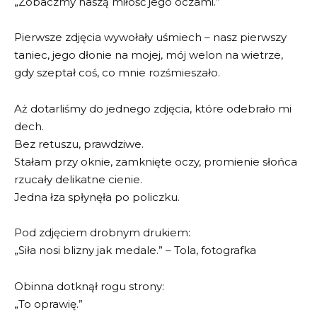
„Zobaczmy naszą miłość jego oczami.”
Pierwsze zdjęcia wywołały uśmiech – nasz pierwszy
taniec, jego dłonie na mojej, mój welon na wietrze,
gdy szeptał coś, co mnie rozśmieszało.
Aż dotarliśmy do jednego zdjęcia, które odebrało mi
dech.
Bez retuszu, prawdziwe.
Stałam przy oknie, zamknięte oczy, promienie słońca
rzucały delikatne cienie.
Jedna łza spłynęła po policzku.
Pod zdjęciem drobnym drukiem:
„Siła nosi blizny jak medale.” – Tola, fotografka
Obinna dotknął rogu strony:
„To oprawię.”