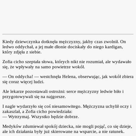
Kiedy dziewczynka dotknęła mężczyzny, jakby czas zwolnił. On
ledwo oddychał, a jej małe dłonie dociskały do niego kardigan,
który zdjęła z siebie.
Zofia cicho szeptała słowa, których nikt nie rozumiał, ale wydawało
się, że wpływały na samo powietrze wokół.
— On oddycha! — westchnęła Helena, obserwując, jak wokół zbiera
się coraz więcej ludzi.
Ale lekarze pozostawali ostrożni: serce mężczyzny ledwie biło i
przygotowywali się na najgorsze.
I nagle wydarzyło się coś niesamowitego. Mężczyzna uchylił oczy i
zakaszlał, a Zofia cicho powiedziała:
— Wytrzymaj. Wszystko będzie dobrze.
Medyków zdumiewał spokój dziecka, nie mogli pojąć, co się dzieje,
ale ich działania były już skierowane na wsparcie, a nie ratunek.