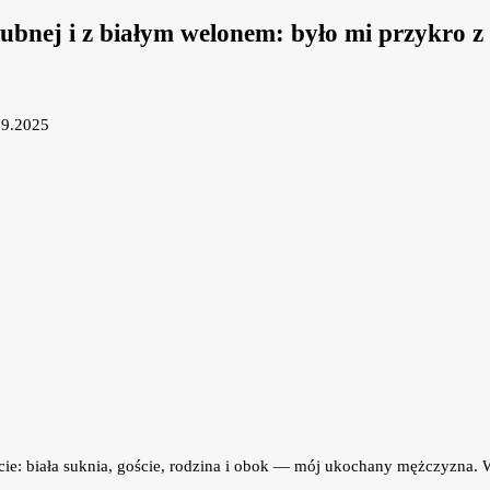
ślubnej i z białym welonem: było mi przykro 
09.2025
e: biała suknia, goście, rodzina i obok — mój ukochany mężczyzna. Ws