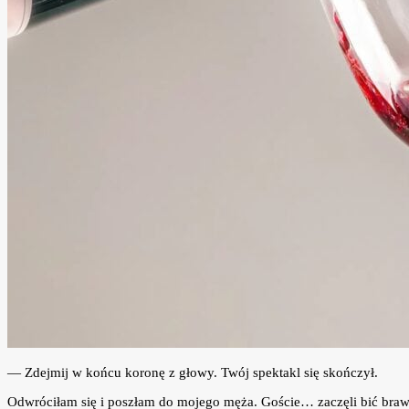
— Zdejmij w końcu koronę z głowy. Twój spektakl się skończył.
Odwróciłam się i poszłam do mojego męża. Goście… zaczęli bić braw