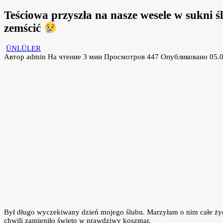
Teściowa przyszła na nasze wesele w sukni 
zemścić
ÜNLÜLER
Автор
admin
На чтение
3 мин
Просмотров
447
Опубликовано
05.
Był długo wyczekiwany dzień mojego ślubu. Marzyłam o nim całe życi
chwili zamieniło święto w prawdziwy koszmar.