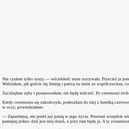
Nie czułam tylko urazy — wściekłość mnie rozrywała. Przecież ja jest
Widziałam, jak goście się śmieją i patrzą na mnie ze współczuciem, co 
Zaciśnęłam zęby i postanowiłam: nie będę milczeć. Po ceremonii zrob
Kiedy ceremonia się zakończyła, podeszłam do niej z butelką czerwone
w oczy, powiedziałam:
— Zapamiętaj, nie jesteś już panią w jego życiu. Przestań wszędzie wt
pamiętaj jedno: dziś jest mój dzień, a przy nim będę ja. A ty zostani