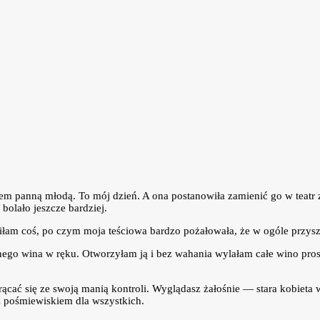
em panną młodą. To mój dzień. A ona postanowiła zamienić go w teatr za
bolało jeszcze bardziej.
iłam coś, po czym moja teściowa bardzo pożałowała, że w ogóle przyszł
go wina w ręku. Otworzyłam ją i bez wahania wylałam całe wino prosto n
rącać się ze swoją manią kontroli. Wyglądasz żałośnie — stara kobieta 
esz pośmiewiskiem dla wszystkich.