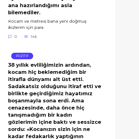
ana hazırlandığımı asla
bilemediler.
Kocam ve metresi bana yeni doğmuş
ikizlerim için para
0
146
POZİTİF
38 yıllık evliliğimizin ardından,
kocam hiç beklemediğim bir
itirafla dünyamı alt üst etti.
Sadakatsiz olduğunu itiraf etti ve
birlikte geçirdiğimiz hayatımız
boşanmayla sona erdi. Ama
cenazesinde, daha önce hiç
tanışmadığım bir kadın
gözlerimin içine baktı ve sessizce
sordu: «Kocanızın sizin için ne
kadar fedakarlık yaptığının