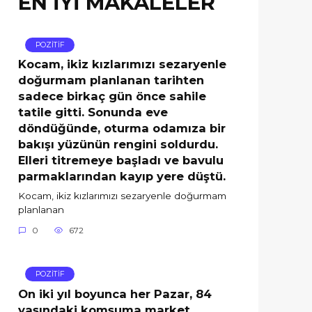
EN İYİ MAKALELER
POZİTİF
Kocam, ikiz kızlarımızı sezaryenle
doğurmam planlanan tarihten
sadece birkaç gün önce sahile
tatile gitti. Sonunda eve
döndüğünde, oturma odamıza bir
bakışı yüzünün rengini soldurdu.
Elleri titremeye başladı ve bavulu
parmaklarından kayıp yere düştü.
Kocam, ikiz kızlarımızı sezaryenle doğurmam
planlanan
0
672
POZİTİF
On iki yıl boyunca her Pazar, 84
yaşındaki komşuma market