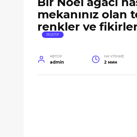
Bir Noel ağacı nas
mekanınız olan t
renkler ve fikirl
POZİTİF
АВТОР
НА ЧТЕНИЕ
admin
2 мин