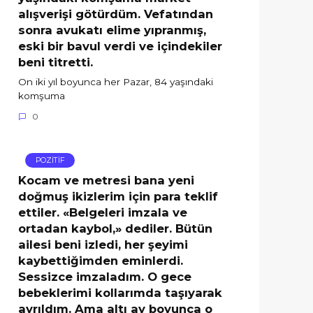
alışverişi götürdüm. Vefatından
sonra avukatı elime yıpranmış,
eski bir bavul verdi ve içindekiler
beni titretti.
On iki yıl boyunca her Pazar, 84 yaşındaki
komşuma
0
POZİTİF
Kocam ve metresi bana yeni
doğmuş ikizlerim için para teklif
ettiler. «Belgeleri imzala ve
ortadan kaybol,» dediler. Bütün
ailesi beni izledi, her şeyimi
kaybettiğimden eminlerdi.
Sessizce imzaladım. O gece
bebeklerimi kollarımda taşıyarak
ayrıldım. Ama altı ay boyunca o