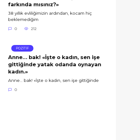
farkında mısınız?»
38 yıllık evliliğimizin ardından, kocam hiç
beklemediğim
0
212
POZİTİF
Anne… bak! «İşte o kadın, sen işe
gittiğinde yatak odanda oynayan
kadın.»
Anne… bak! «İşte o kadın, sen işe gittiğinde
0