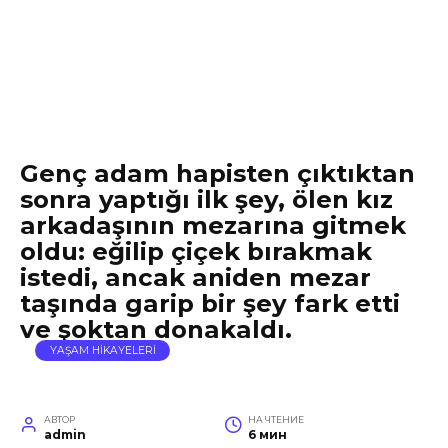
Genç adam hapisten çıktıktan
sonra yaptığı ilk şey, ölen kız
arkadaşının mezarına gitmek
oldu: eğilip çiçek bırakmak
istedi, ancak aniden mezar
taşında garip bir şey fark etti
ve şoktan donakaldı.
YAŞAM HİKAYELERİ
АВТОР
НА ЧТЕНИЕ
admin
6 мин