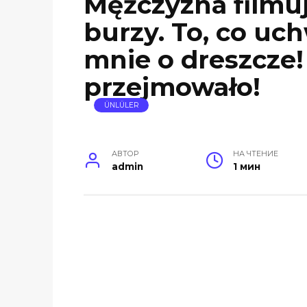
Mężczyzna filmu
burzy. To, co uch
mnie o dreszcze!
przejmowało!
ÜNLÜLER
АВТОР
НА ЧТЕНИЕ
admin
1 мин