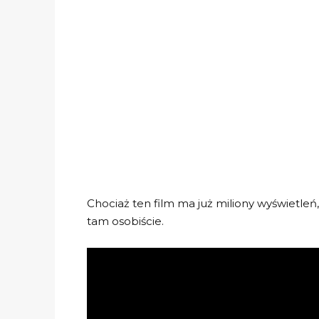
Chociaż ten film ma już miliony wyświetleń
tam osobiście.