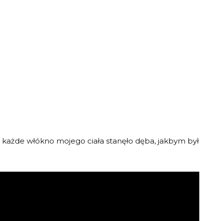
, każde włókno mojego ciała stanęło dęba, jakbym był