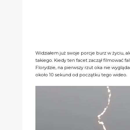
Widziałem już swoje porcje burz w życiu, al
takiego. Kiedy ten facet zaczął filmować fa
Florydzie, na pierwszy rzut oka nie wygląd
około 10 sekund od początku tego wideo.