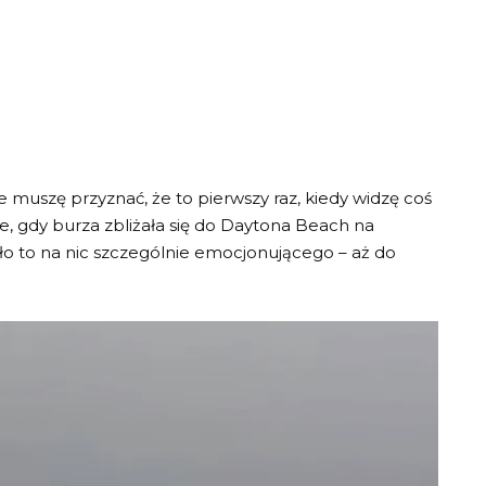
e muszę przyznać, że to pierwszy raz, kiedy widzę coś
le, gdy burza zbliżała się do Daytona Beach na
ało to na nic szczególnie emocjonującego – aż do