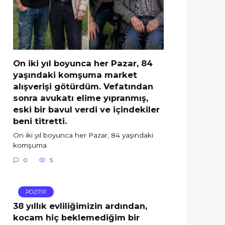
On iki yıl boyunca her Pazar, 84
yaşındaki komşuma market
alışverişi götürdüm. Vefatından
sonra avukatı elime yıpranmış,
eski bir bavul verdi ve içindekiler
beni titretti.
On iki yıl boyunca her Pazar, 84 yaşındaki
komşuma
0
5
POZİTİF
38 yıllık evliliğimizin ardından,
kocam hiç beklemediğim bir