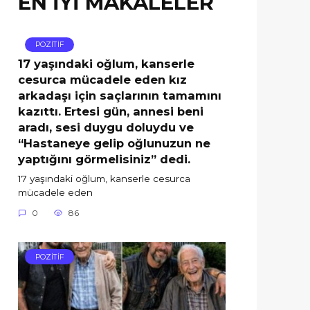
EN İYİ MAKALELER
POZİTİF
17 yaşındaki oğlum, kanserle
cesurca mücadele eden kız
arkadaşı için saçlarının tamamını
kazıttı. Ertesi gün, annesi beni
aradı, sesi duygu doluydu ve
“Hastaneye gelip oğlunuzun ne
yaptığını görmelisiniz” dedi.
17 yaşındaki oğlum, kanserle cesurca
mücadele eden
0
86
POZİTİF