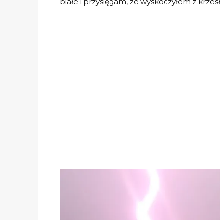
białe i przysięgam, że wyskoczyłem z krzesł