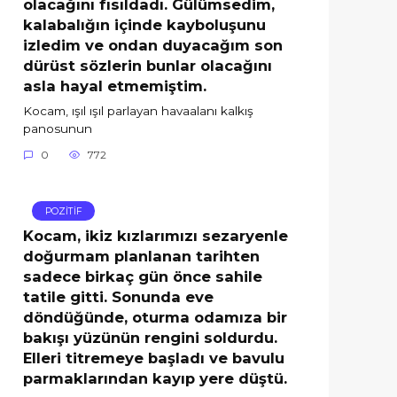
olacağını fısıldadı. Gülümsedim,
kalabalığın içinde kayboluşunu
izledim ve ondan duyacağım son
dürüst sözlerin bunlar olacağını
asla hayal etmemiştim.
Kocam, ışıl ışıl parlayan havaalanı kalkış
panosunun
0
772
POZİTİF
Kocam, ikiz kızlarımızı sezaryenle
doğurmam planlanan tarihten
sadece birkaç gün önce sahile
tatile gitti. Sonunda eve
döndüğünde, oturma odamıza bir
bakışı yüzünün rengini soldurdu.
Elleri titremeye başladı ve bavulu
parmaklarından kayıp yere düştü.