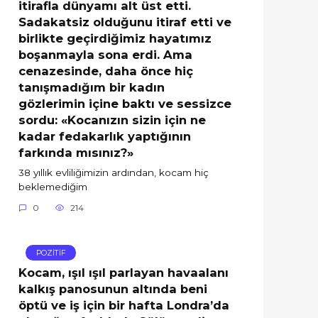
itirafla dünyamı alt üst etti.
Sadakatsiz olduğunu itiraf etti ve
birlikte geçirdiğimiz hayatımız
boşanmayla sona erdi. Ama
cenazesinde, daha önce hiç
tanışmadığım bir kadın
gözlerimin içine baktı ve sessizce
sordu: «Kocanızın sizin için ne
kadar fedakarlık yaptığının
farkında mısınız?»
38 yıllık evliliğimizin ardından, kocam hiç
beklemediğim
0
214
POZİTİF
Kocam, ışıl ışıl parlayan havaalanı
kalkış panosunun altında beni
öptü ve iş için bir hafta Londra’da