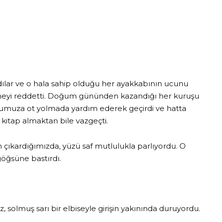
dılar ve o hala sahip olduğu her ayakkabının ucunu
tmeyi reddetti. Doğum gününden kazandığı her kuruşu
mşumuza ot yolmada yardım ederek geçirdi ve hatta
n kitap almaktan bile vazgeçti.
ıkardığımızda, yüzü saf mutlulukla parlıyordu. O
göğsüne bastırdı.
, solmuş sarı bir elbiseyle girişin yakınında duruyordu.