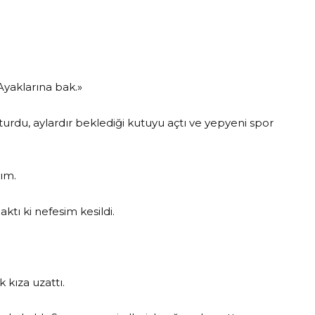
«Ayaklarına bak.»
urdu, aylardır beklediği kutuyu açtı ve yepyeni spor
tım.
ktı ki nefesim kesildi.
 kıza uzattı.