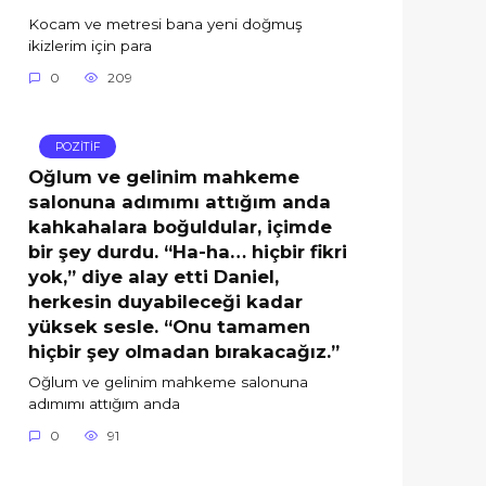
Kocam ve metresi bana yeni doğmuş
ikizlerim için para
0
209
POZİTİF
Oğlum ve gelinim mahkeme
salonuna adımımı attığım anda
kahkahalara boğuldular, içimde
bir şey durdu. “Ha-ha… hiçbir fikri
yok,” diye alay etti Daniel,
herkesin duyabileceği kadar
yüksek sesle. “Onu tamamen
hiçbir şey olmadan bırakacağız.”
Oğlum ve gelinim mahkeme salonuna
adımımı attığım anda
0
91