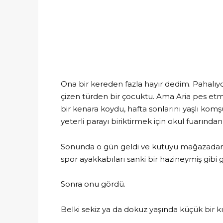
Ona bir kereden fazla hayır dedim. Pahalıy
çizen türden bir çocuktu. Ama Aria pes e
bir kenara koydu, hafta sonlarını yaşlı ko
yeterli parayı biriktirmek için okul fuarında
Sonunda o gün geldi ve kutuyu mağazadan ç
spor ayakkabıları sanki bir hazineymiş gibi 
Sonra onu gördü.
Belki sekiz ya da dokuz yaşında küçük bir kız