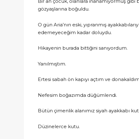
Bir an çocuk, olanlara inanamıyormuş gibi ba
gözyaşlarına boğuldu.
O gün Aria’nın eski, yıpranmış ayakkabıları
edemeyeceğim kadar doluydu.
Hikayenin burada bittiğini sanıyordum.
Yanılmıştım.
Ertesi sabah ön kapıyı açtım ve donakaldım
Nefesim boğazımda düğümlendi.
Bütün çimenlik alanımız siyah ayakkabı kutu
Düzinelerce kutu.