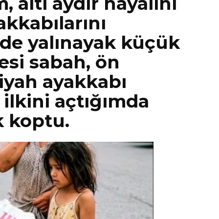
, altı aydır hayalini
kkabılarını
de yalınayak küçük
tesi sabah, ön
iyah ayakkabı
 ilkini açtığımda
k koptu.