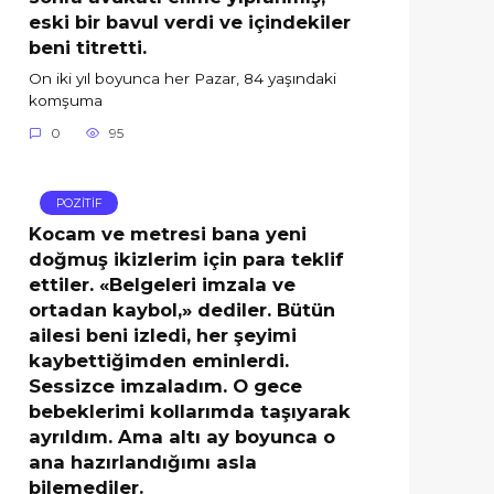
eski bir bavul verdi ve içindekiler
beni titretti.
On iki yıl boyunca her Pazar, 84 yaşındaki
komşuma
0
95
POZİTİF
Kocam ve metresi bana yeni
doğmuş ikizlerim için para teklif
ettiler. «Belgeleri imzala ve
ortadan kaybol,» dediler. Bütün
ailesi beni izledi, her şeyimi
kaybettiğimden eminlerdi.
Sessizce imzaladım. O gece
bebeklerimi kollarımda taşıyarak
ayrıldım. Ama altı ay boyunca o
ana hazırlandığımı asla
bilemediler.