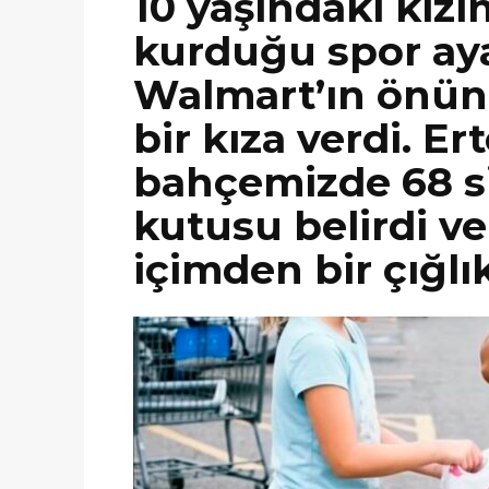
10 yaşındaki kızım
kurduğu spor aya
Walmart’ın önün
bir kıza verdi. Er
bahçemizde 68 s
kutusu belirdi ve
içimden bir çığlı