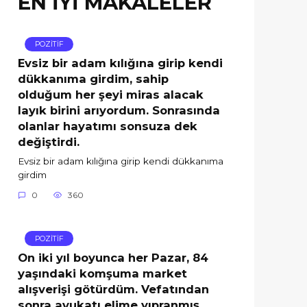
EN İYİ MAKALELER
POZİTİF
Evsiz bir adam kılığına girip kendi
dükkanıma girdim, sahip
olduğum her şeyi miras alacak
layık birini arıyordum. Sonrasında
olanlar hayatımı sonsuza dek
değiştirdi.
Evsiz bir adam kılığına girip kendi dükkanıma
girdim
0
360
POZİTİF
On iki yıl boyunca her Pazar, 84
yaşındaki komşuma market
alışverişi götürdüm. Vefatından
sonra avukatı elime yıpranmış,