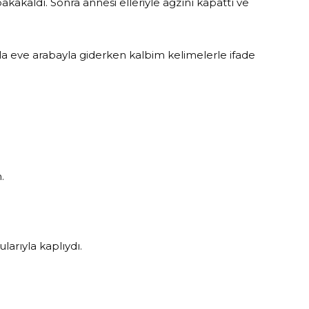
kakaldı. Sonra annesi elleriyle ağzını kapattı ve
yla eve arabayla giderken kalbim kelimelerle ifade
.
larıyla kaplıydı.