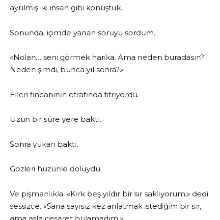
ayrılmış iki insan gibi konuştuk.
Sonunda, içimde yanan soruyu sordum.
«Nolan… seni görmek harika. Ama neden buradasın?
Neden şimdi, bunca yıl sonra?»
Elleri fincanının etrafında titriyordu.
Uzun bir süre yere baktı.
Sonra yukarı baktı.
Gözleri hüzünle doluydu.
Ve pişmanlıkla. «Kırk beş yıldır bir sır saklıyorum,» dedi
sessizce. «Sana sayısız kez anlatmak istediğim bir sır,
ama asla cesaret bulamadım.»