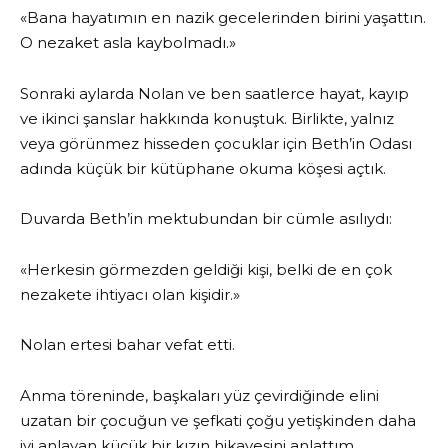
«Bana hayatımın en nazik gecelerinden birini yaşattın.
O nezaket asla kaybolmadı.»
Sonraki aylarda Nolan ve ben saatlerce hayat, kayıp
ve ikinci şanslar hakkında konuştuk. Birlikte, yalnız
veya görünmez hisseden çocuklar için Beth’in Odası
adında küçük bir kütüphane okuma köşesi açtık.
Duvarda Beth’in mektubundan bir cümle asılıydı:
«Herkesin görmezden geldiği kişi, belki de en çok
nezakete ihtiyacı olan kişidir.»
Nolan ertesi bahar vefat etti.
Anma töreninde, başkaları yüz çevirdiğinde elini
uzatan bir çocuğun ve şefkati çoğu yetişkinden daha
iyi anlayan küçük bir kızın hikayesini anlattım.