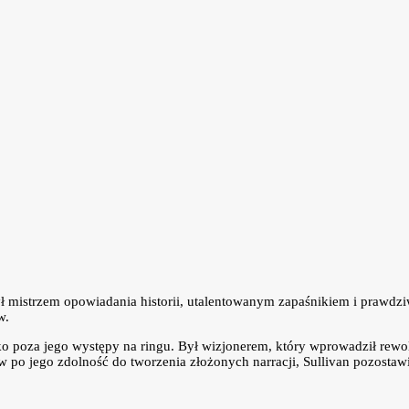
Był mistrzem opowiadania historii, utalentowanym zapaśnikiem i prawd
w.
o poza jego występy na ringu. Był wizjonerem, który wprowadził rewolu
o jego zdolność do tworzenia złożonych narracji, Sullivan pozostawił 