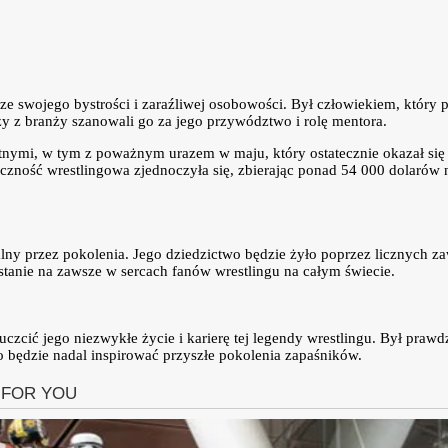
 ze swojego bystrości i zaraźliwej osobowości. Był człowiekiem, który
zy z branży szanowali go za jego przywództwo i rolę mentora.
tnymi, w tym z poważnym urazem w maju, który ostatecznie okazał się 
zność wrestlingowa zjednoczyła się, zbierając ponad 54 000 dolarów na
ny przez pokolenia. Jego dziedzictwo będzie żyło poprzez licznych za
stanie na zawsze w sercach fanów wrestlingu na całym świecie.
zcić jego niezwykłe życie i karierę tej legendy wrestlingu. Był prawd
o będzie nadal inspirować przyszłe pokolenia zapaśników.