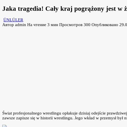
Jaka tragedia! Cały kraj pogrążony jest w ż
ÜNLÜLER
Автор
admin
На чтение
3 мин
Просмотров
300
Опубликовано
29.
Świat profesjonalnego wrestlingu opłakuje dzisiaj odejście prawdziwe
zawsze zapisze się w historii wrestlingu. Jego wkład w przemysł był n