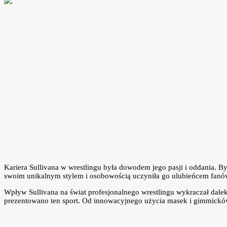
Kariera Sullivana w wrestlingu była dowodem jego pasji i oddania. 
swoim unikalnym stylem i osobowością uczyniła go ulubieńcem fanó
Wpływ Sullivana na świat profesjonalnego wrestlingu wykraczał dalek
prezentowano ten sport. Od innowacyjnego użycia masek i gimmicków p