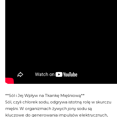
**Sól i Jej Wpływ na Tkankę Mięśniową**
Sól, czyli chlorek sodu, odgrywa istotną rolę w skurczu
mięśni. W organizmach żywych jony sodu są
kluczowe do generowania impulsów elektrycznych,