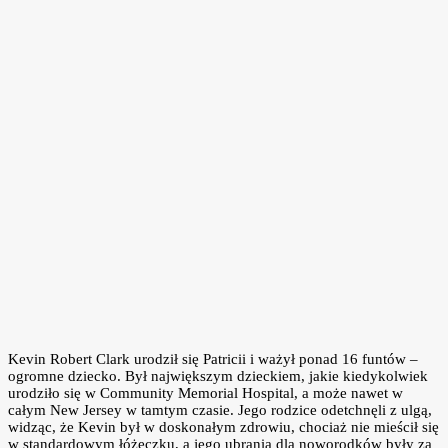
Kevin Robert Clark urodził się Patricii i ważył ponad 16 funtów –
ogromne dziecko. Był największym dzieckiem, jakie kiedykolwiek
urodziło się w Community Memorial Hospital, a może nawet w
całym New Jersey w tamtym czasie. Jego rodzice odetchnęli z ulgą,
widząc, że Kevin był w doskonałym zdrowiu, chociaż nie mieścił się
w standardowym łóżeczku, a jego ubrania dla noworodków były za