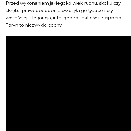
Przed wykonaniem jakiegokolwiek ruchu, skoku czy
skrętu, prawdopodobnie ćwiczyła go tysiące razy
wcześniej. Elegancja, inteligencja, lekkość i ekspresja
Taryn to niezwykłe cechy.