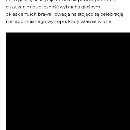
ciszy, zanim publiczność wybucha głośnym
oklaskiem, ich brawa i owacja na stojąco są celebracją
niezapomnianego występu, który właśnie widzieli.